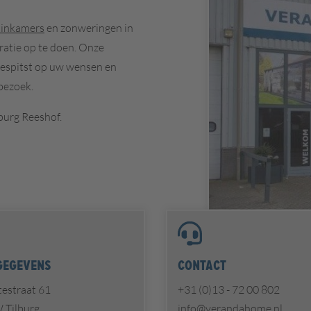
uinkamers
en zonweringen in
atie op te doen. Onze
gespitst op uw wensen en
ezoek.
burg Reeshof.
gegevens
Contact
estraat 61
+31 (0)13 - 72 00 802
 Tilburg
info@verandahome.nl