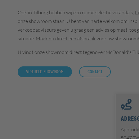
Ook in Tilburg hebben wij een ruime selectie veranda's,
t
onze showroom staan. U bent van harte welkom om inspir
verkoopadviseurs geven u graag een advies op maat, toe
situatie.
Maak nu direct een afspraak
voor uw showroomb
U vindt onze showroom direct tegenover McDonald's Til
Virtuele Showroom
Contact
Adres
Aphrodit
5047 TW