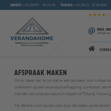
+31 (0)497 - 38 23 46
+31 (0)13 - 72 00 802
Hapert:
Tilburg:
MAIL ON
info@ver
Overk
Afspraak maken
Om er zeker van te zijn dat er een adviseur voor u klaar 
oriënteren op een veranda/overkapping, tuinkamer, serre 
met één van onze adviseurs in Hapert of Tilburg. Via ons
Tip: Bereid u zich alvast voor door de maten op te nemen 