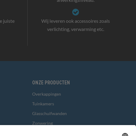
 juiste
Wij leveren ook accessoires zoals
verlichting, verwarming etc.
Onze producten
Overkappingen
Tuinkamers
Glasschuifwanden
Zonwering
Overig