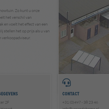
howtuin. Zo kunt u onze
elt het verschil van
k en voelt het effect van een
j stellen het op prijs als u van
n verkoopadviseur.
gegevens
Contact
er 2F
+31 (0)497 - 38 23 46
 Hapert
info@verandahome.nl