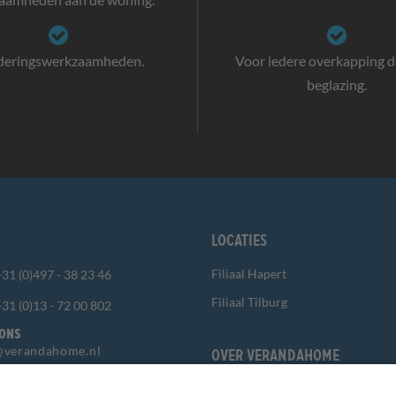
deringswerkzaamheden.
Voor iedere overkapping de
beglazing.
Locaties
Filiaal Hapert
+31 (0)497 - 38 23 46
Filiaal Tilburg
+31 (0)13 - 72 00 802
 ONS
@verandahome.nl
Over Verandahome
Contact & Route