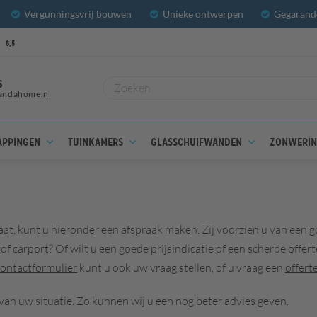
Vergunningsvrij bouwen
Unieke ontwerpen
Gegarande
8,5
S
andahome.nl
appingen
Tuinkamers
Glasschuifwanden
Zonweri
staat, kunt u hieronder een afspraak maken. Zij voorzien u van een
of carport? Of wilt u een goede prijsindicatie of een scherpe off
contactformulier
kunt u ook uw vraag stellen, of u vraag een
offert
van uw situatie. Zo kunnen wij u een nog beter advies geven.