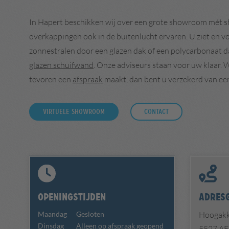
In Hapert beschikken wij over een grote showroom mét s
overkappingen ook in de buitenlucht ervaren. U ziet en vo
zonnestralen door een glazen dak of een polycarbonaat da
glazen schuifwand
. Onze adviseurs staan voor uw klaar. Wi
tevoren een
afspraak
maakt, dan bent u verzekerd van ee
Virtuele Showroom
Contact
Openingstijden
Adres
Maandag
Gesloten
Hoogakk
Dinsdag
Alleen op afspraak geopend
5527 AE