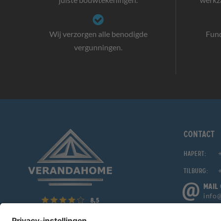
Wij verzorgen alle benodigde
Fun
vergunningen.
Contact
Hapert:
Tilburg:
MAIL
info
8,5