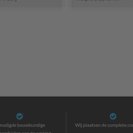
nodigde bouwkundige
Wij plaatsen de complete con
aamheden aan de woning.