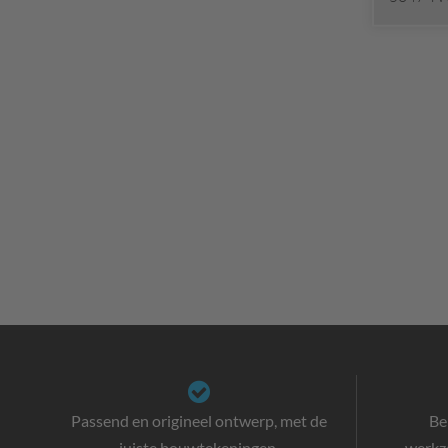
Passend en origineel ontwerp, met de
Be
juiste bouwtekeningen.
werkz