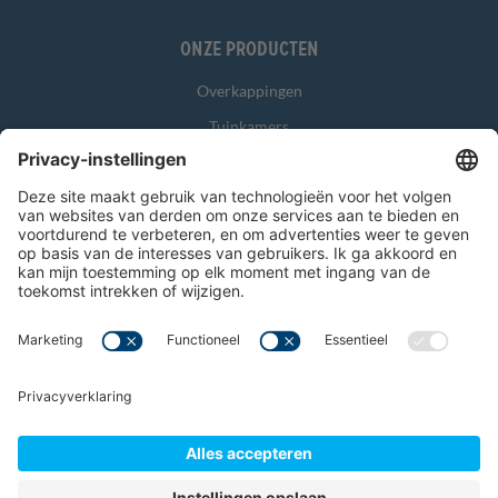
Onze producten
Overkappingen
Tuinkamers
Glasschuifwanden
Zonwering
Overig
Algemene voorwaarden
Garantievoorwaarden
Disclaimer
© 2026 Verandahome
Privacyverklaring