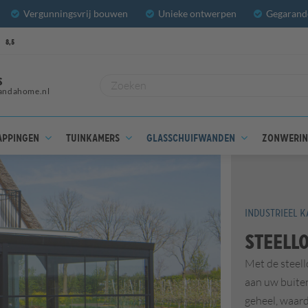
Vergunningsvrij bouwen
Unieke ontwerpen
Gegarande
8,5
S
andahome.nl
appingen
Tuinkamers
Glasschuifwanden
Zonweri
INDUSTRIEEL 
Steell
Met de steell
aan uw buite
geheel, waard