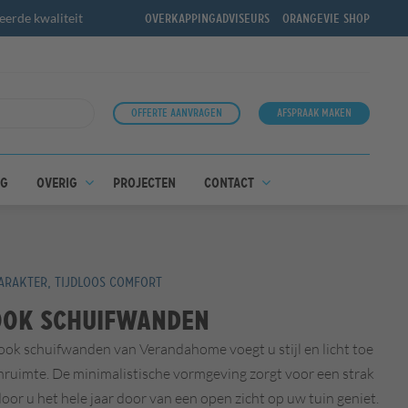
erde kwaliteit
Overkappingadviseurs
OrangeVie shop
Offerte aanvragen
Afspraak maken
ng
Overig
Projecten
Contact
KARAKTER, TIJDLOOS COMFORT
ook schuifwanden
ook schuifwanden van Verandahome voegt u stijl en licht toe
nruimte. De minimalistische vormgeving zorgt voor een strak
oor u het hele jaar door van een open zicht op uw tuin geniet.