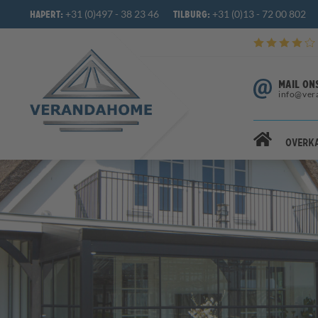
+31 (0)497 - 38 23 46
+31 (0)13 - 72 00 802
Hapert:
Tilburg:
MAIL ON
info@ver
Overk