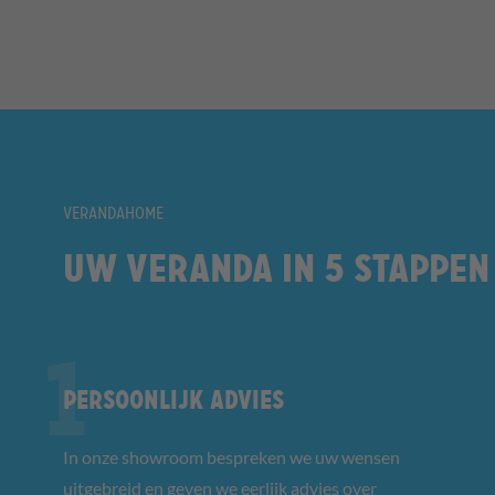
VERANDAHOME
Uw veranda in 5 stappen
Persoonlijk advies
In onze showroom bespreken we uw wensen
uitgebreid en geven we eerlijk advies over