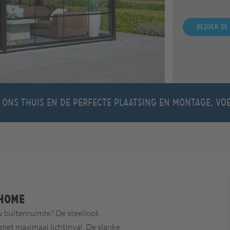
Bezoek de
 ons thuis en de perfecte plaatsing en montage, v
ahome
uw buitenruimte? De steellook
et maximaal lichtinval. De slanke