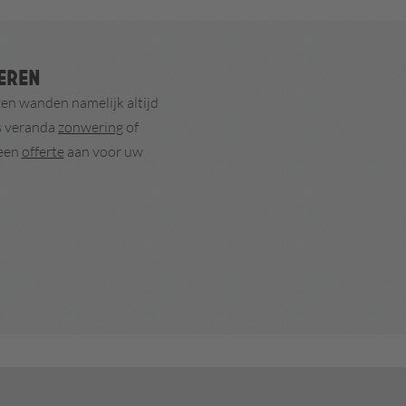
seren
en wanden namelijk altijd
ls veranda
zonwering
of
 een
offerte
aan voor uw