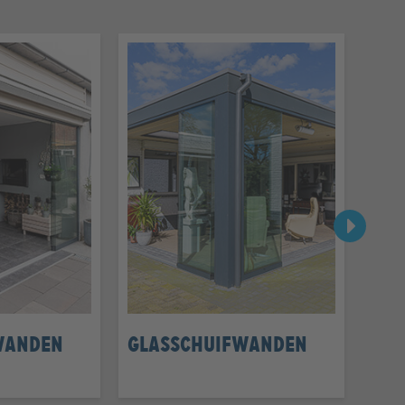
wanden
Glasschuifwanden
Pro