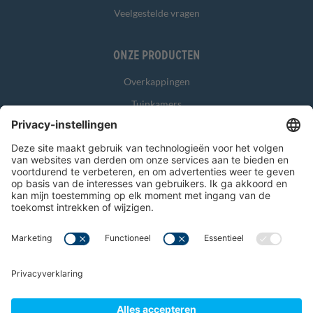
Veelgestelde vragen
Onze producten
Overkappingen
Tuinkamers
Glasschuifwanden
Zonwering
Overig
Algemene voorwaarden
Garantievoorwaarden
Disclaimer
© 2026 Verandahome