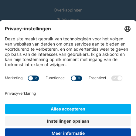
Overkappingen
Tuinkamers
Glasschuifwanden
Zonwering
Overig
Algemene voorwaarden
Garantievoorwaarden
Disclaimer
© 2026 Verandahome
Privacyverklaring