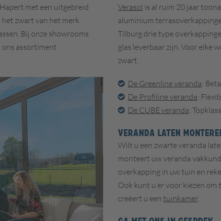
Hapert met een uitgebreid
Verasol
is al ruim 20 jaar too
n het zwart van het merk
aluminium terrasoverkappinge
klassen. Bij onze showrooms
Tilburg drie type overkappinge
k ons assortiment
glas leverbaar zijn. Voor elke 
zwart.
De Greenline veranda
: Beta
De Profiline veranda
: Flexi
De CUBE veranda
: Topklas
VERANDA LATEN MONTERE
Wilt u een zwarte veranda la
monteert uw veranda vakkundig
overkapping in uw tuin en reke
Ook kunt u er voor kiezen om t
creëert u een
tuinkamer
.