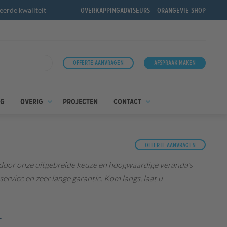
erde kwaliteit
Overkappingadviseurs
OrangeVie shop
Offerte aanvragen
Afspraak maken
ng
Overig
Projecten
Contact
Offerte aanvragen
 door onze uitgebreide keuze en hoogwaardige veranda’s
rvice en zeer lange garantie. Kom langs, laat u
T