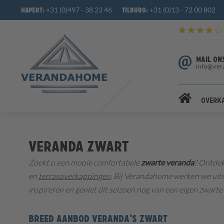
+31 (0)497 - 38 23 46
+31 (0)13 - 72 00 802
Hapert:
Tilburg:
MAIL ON
info@ver
Overk
Veranda zwart
Zoekt u een mooie comfortabele
zwarte
veranda
? Ontdek
en
terrasoverkappingen
. Bij Verandahome werken we uits
inspireren en geniet dit seizoen nog van een eigen zwarte
BREED AANBOD VERANDA’S ZWART