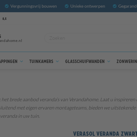
Vergunningsvrij bouwen
Unieke ontwerpen
Gegarande
8,5
S
andahome.nl
appingen
Tuinkamers
Glasschuifwanden
Zonweri
 het brede aanbod veranda’s van Verandahome. Laat u inspireren
luitend met eigen ervaren montageteams, bieden we uitstekende se
 veranda in uw tuin.
VERASOL VERANDA ZWAR