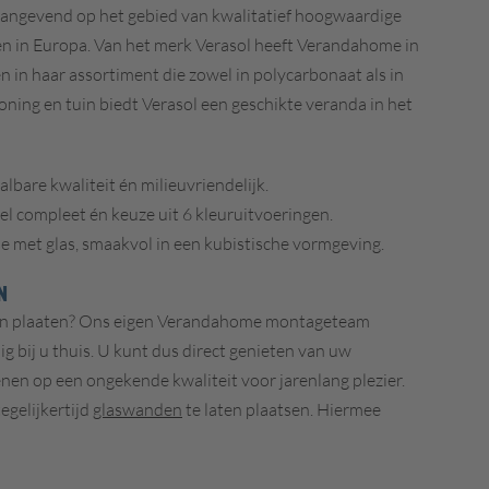
naangevend op het gebied van kwalitatief hoogwaardige
n in Europa. Van het merk Verasol heeft Verandahome in
n in haar assortiment die zowel in polycarbonaat als in
woning en tuin biedt Verasol een geschikte veranda in het
albare kwaliteit én milieuvriendelijk.
bel compleet én keuze uit 6 kleuruitvoeringen.
se met glas, smaakvol in een kubistische vormgeving.
N
ten plaaten? Ons eigen Verandahome montageteam
 bij u thuis. U kunt dus direct genieten van uw
nen op een ongekende kwaliteit voor jarenlang plezier.
egelijkertijd
glaswanden
te laten plaatsen. Hiermee