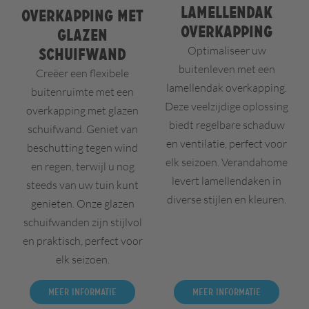
Lamellendak
Overkapping met
overkapping
glazen
Optimaliseer uw
schuifwand
buitenleven met een
Creëer een flexibele
lamellendak overkapping.
buitenruimte met een
Deze veelzijdige oplossing
overkapping met glazen
biedt regelbare schaduw
schuifwand. Geniet van
en ventilatie, perfect voor
beschutting tegen wind
elk seizoen. Verandahome
en regen, terwijl u nog
levert lamellendaken in
steeds van uw tuin kunt
diverse stijlen en kleuren.
genieten. Onze glazen
schuifwanden zijn stijlvol
en praktisch, perfect voor
elk seizoen.
Meer informatie
Meer informatie