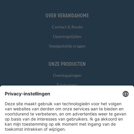
Over Verandahome
Contact & Route
Openingstijden
Veelgestelde vragen
Onze producten
Overkappingen
Tuinkamers
Glasschuifwanden
Zonwering
Overig