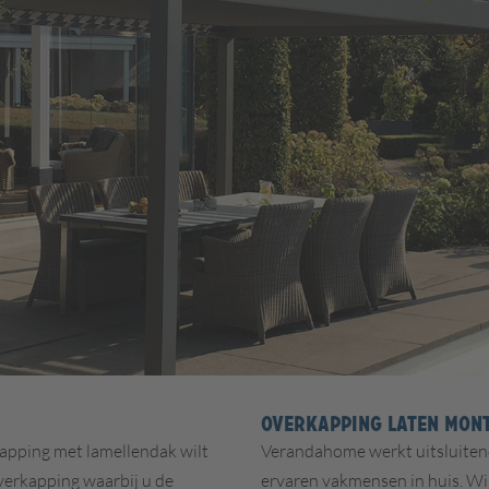
OVERKAPPING LATEN MON
apping met lamellendak wilt
Verandahome werkt uitsluitend
verkapping waarbij u de
ervaren vakmensen in huis. Wij