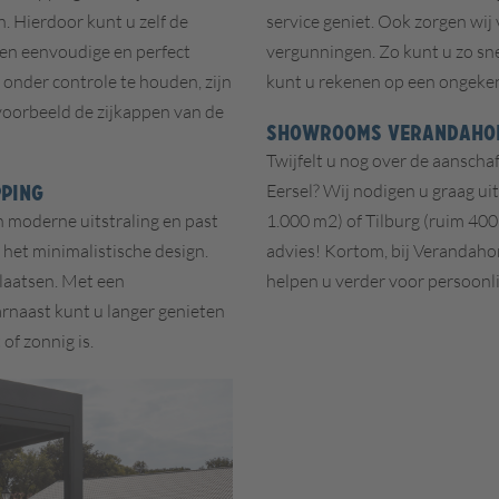
. Hierdoor kunt u zelf de
service geniet. Ook zorgen wi
een eenvoudige en perfect
vergunningen. Zo kunt u zo sne
onder controle te houden, zijn
kunt u rekenen op een ongekend
jvoorbeeld de zijkappen van de
SHOWROOMS VERANDAHO
Twijfelt u nog over de aanscha
PPING
Eersel?
Wij nodigen u graag ui
n moderne uitstraling en past
1.000 m2) of Tilburg (ruim 400m
 het minimalistische design.
advies! Kortom, bij Verandahom
plaatsen. Met een
helpen u verder voor persoonli
rnaast kunt u langer genieten
of zonnig is.