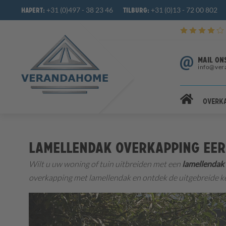
+31 (0)497 - 38 23 46
+31 (0)13 - 72 00 802
Hapert:
Tilburg:
MAIL ON
info@ver
Overk
Lamellendak overkapping Eer
Wilt u uw woning of tuin uitbreiden met een
lamellendak 
overkapping met lamellendak en ontdek de uitgebreide 