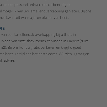
j voor een passend ontwerp en de benodigde
l mogelijk van uw lamellenoverkapping genieten. Bij ons
e kwaliteit waar u jaren plezier van heeft.
ME
f van een
lamellendak overkapping bij u thuis in
t in één van onze showrooms, te vinden in Hapert (ruim
2). Bij ons kunt u gratis parkeren en krijgt u goed
e bent u altijd aan het beste adres. Wij zien u graag en
jk advies.