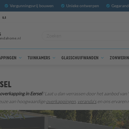
Vergunningsvrij bouwen
Unieke ontwerpen
Gegarande
8,5
S
andahome.nl
appingen
Tuinkamers
Glasschuifwanden
Zonweri
sel
overkapping in Eersel
? Laat u dan verrassen door het aanbod van
keuze aan hoogwaardige
overkappingen
,
veranda's
en ons ervaren