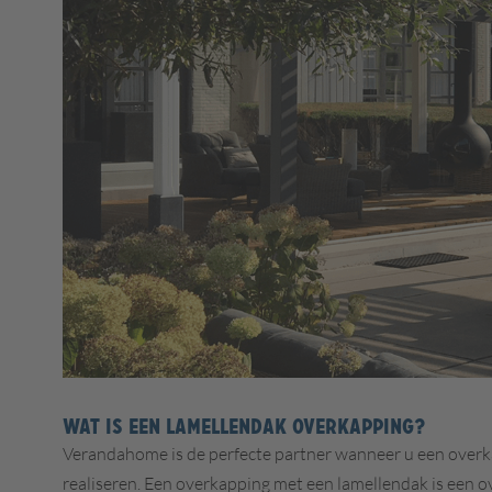
WAT IS EEN LAMELLENDAK OVERKAPPING?
Verandahome is de perfecte partner wanneer u een overk
realiseren. Een overkapping met een lamellendak is een o