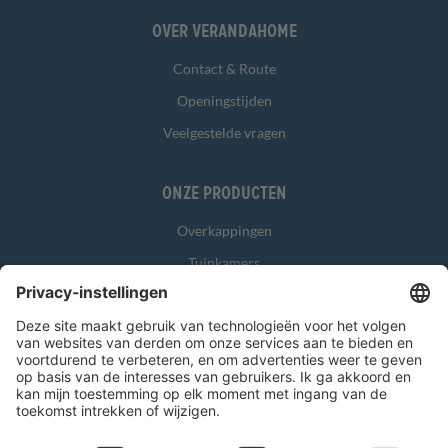
Over Verandahome
Contact & Route
Openingstijden
Veelgestelde vragen
Onze producten
Overkappingen
Tuinkamers
Glasschuifwanden
Zonwering
Overig