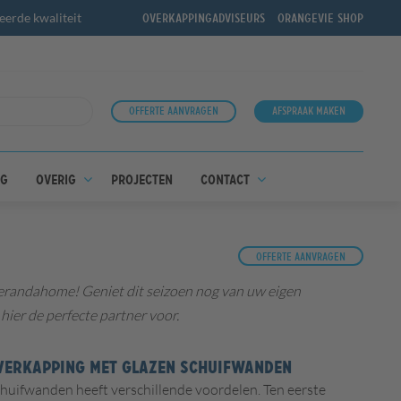
erde kwaliteit
Overkappingadviseurs
OrangeVie shop
Offerte aanvragen
Afspraak maken
ng
Overig
Projecten
Contact
Offerte aanvragen
Verandahome! Geniet dit seizoen nog van uw eigen
er de perfecte partner voor.
OVERKAPPING MET GLAZEN SCHUIFWANDEN
huifwanden heeft verschillende voordelen. Ten eerste