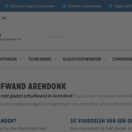
Vergunningsvrij bouwen
Unieke ontwerpen
Gegarande
8,5
S
andahome.nl
appingen
Tuinkamers
Glasschuifwanden
Zonweri
uifwand Arendonk
 met glazen schuifwand in Arendonk
? Laat u dan verrassen door 
 aan hoogwaardige overkappingen en veranda's. Verandahome is hi
ANDEN?
DE VOORDELEN VAN EEN 
ping die afgesloten kan
Een overkapping met glazen sc