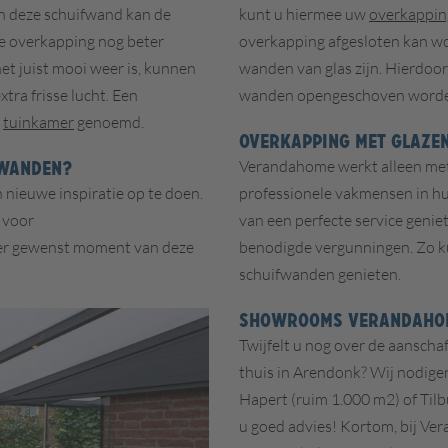
n deze schuifwand kan de
kunt u hiermee uw
overkappin
e overkapping nog beter
overkapping afgesloten kan w
et juist mooi weer is, kunnen
wanden van glas zijn. Hierdoor
ra frisse lucht. Een
wanden opengeschoven worden
tuinkamer
genoemd.
OVERKAPPING MET GLAZE
FWANDEN?
Verandahome werkt alleen met 
 nieuwe inspiratie op te doen.
professionele vakmensen in hui
 voor
van een perfecte service geni
der gewenst moment van deze
benodigde vergunningen. Zo ku
.
schuifwanden genieten.
SHOWROOMS VERANDAHO
Twijfelt u nog over de aanscha
thuis in Arendonk?
Wij nodigen
Hapert (ruim 1.000 m2) of Tilbu
u goed advies! Kortom, bij Ver