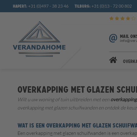
+31 (0)497 - 38 23 46
+31 (0)13 - 72 00 802
Hapert:
Tilburg:
MAIL ON
info@ver
Overk
Overkapping met glazen sch
Wilt u uw woning of tuin uitbreiden met een
overkapping
overkapping met glazen schuifwanden en ontdek de keuze
WAT IS EEN OVERKAPPING MET GLAZEN SCHUIFW
Een overkapping met glazen schuifwanden is een overkap