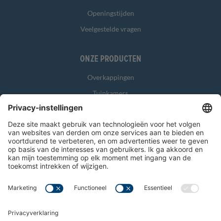
Openingstijden
Veelgestelde vragen
Onze producten
Overkappingen
Tuinkamers
Glasschuifwanden
Zonwering
Overig