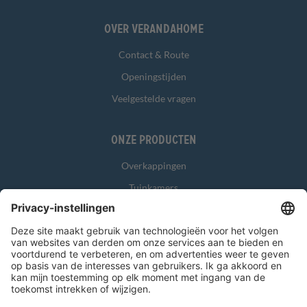
Over Verandahome
Contact & Route
Openingstijden
Veelgestelde vragen
Onze producten
Overkappingen
Tuinkamers
Glasschuifwanden
Zonwering
Overig