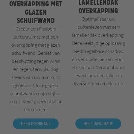
Lamellendak
Overkapping met
overkapping
glazen
Optimaliseer uw
schuifwand
buitenleven met een
Creëer een flexibele
lamellendak overkapping.
buitenruimte met een
Deze veelzijdige oplossing
overkapping met glazen
biedt regelbare schaduw
schuifwand. Geniet van
en ventilatie, perfect voor
beschutting tegen wind
elk seizoen. Verandahome
en regen, terwijl u nog
levert lamellendaken in
steeds van uw tuin kunt
diverse stijlen en kleuren.
genieten. Onze glazen
schuifwanden zijn stijlvol
en praktisch, perfect voor
elk seizoen.
Meer informatie
Meer informatie