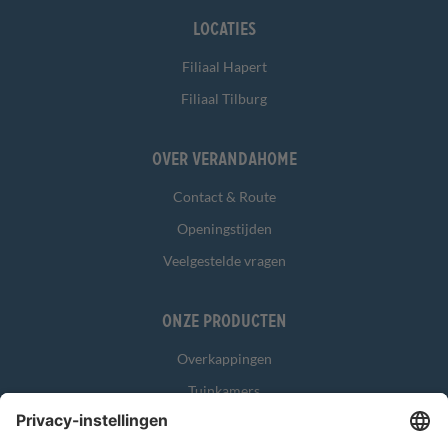
Locaties
Filiaal Hapert
Filiaal Tilburg
Over Verandahome
Contact & Route
Openingstijden
Veelgestelde vragen
Onze producten
Overkappingen
Tuinkamers
Glasschuifwanden