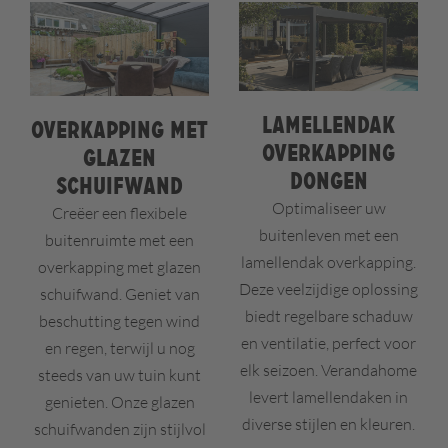
Lamellendak
Overkapping met
overkapping
glazen
Dongen
schuifwand
Optimaliseer uw
Creëer een flexibele
buitenleven met een
buitenruimte met een
lamellendak overkapping.
overkapping met glazen
Deze veelzijdige oplossing
schuifwand. Geniet van
biedt regelbare schaduw
beschutting tegen wind
en ventilatie, perfect voor
en regen, terwijl u nog
elk seizoen. Verandahome
steeds van uw tuin kunt
levert lamellendaken in
genieten. Onze glazen
diverse stijlen en kleuren.
schuifwanden zijn stijlvol