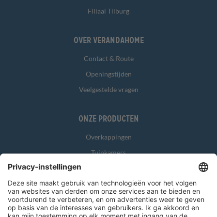
Filiaal Tilburg
Over Verandahome
Contact & Route
Openingstijden
Veelgestelde vragen
Onze producten
Overkappingen
Tuinkamers
Glasschuifwanden
Zonwering
Overig