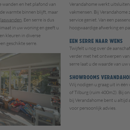
de wanden en het plafond van
Verandahome werkt uitsluitend
r de warmte binnen blijft, maar
vakmensen. Bij Verandahome zo
glaswanden
. Een serre is dus
service geniet. Van een passe
limaat in uw woning en geeft u
hoogwaardige afwerking en pas
en kleuren in diverse
EEN SERRE NAAR WENS
een geschikte serre.
Twijfelt u nog over de aanschaf
verder met het ontwerpen van
serre laat u de waarde van uw 
SHOWROOMS VERANDAHO
Wij nodigen u graag uit in éé
of Tilburg (ruim 400m2). Bij on
bij Verandahome bent u altijd 
voor persoonlijk advies.