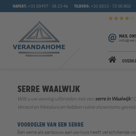
+31 (0)497 - 38 23 46
+31 (0)13 - 72 00 802
Hapert:
Tilburg:
MAIL ON
info@ver
Overk
Serre Waalwijk
Wilt u uw woning uitbreiden met een
serre in Waalwijk
? 
Verasol en Metalura en hebben ruime showrooms gevestigd
VOORDELEN VAN EEN SERRE
Een serre als aanbouw aan uw huis heeft verschillende voo