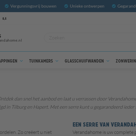
Vergunningsvrij bouwen
Unieke ontwerpen
Gegarande
8,5
S
andahome.nl
appingen
Tuinkamers
Glasschuifwanden
Zonweri
Ontdek dan snel het aanbod en laat u verrassen door Verandahome. 
 in Tilburg en Hapert. Met een serre kunt u gegarandeerd ieder 
EEN SERRE VAN VERANDA
rdelen. Zo creëert u niet
Verandahome is uw complete par