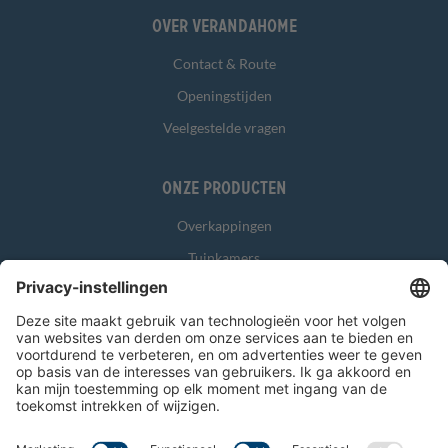
Over Verandahome
Contact & Route
Openingstijden
Veelgestelde vragen
Onze producten
Overkappingen
Tuinkamers
Glasschuifwanden
Zonwering
Overig