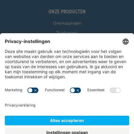
Onze producten
Overkappingen
Tuinkamers
Glasschuifwanden
Zonwering
Overig
Algemene voorwaarden
Garantievoorwaarden
Disclaimer
© 2026 Verandahome
Privacyverklaring