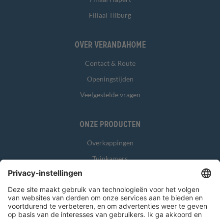
Filiaal Tilburg
Over Verandahome
Contact & Route
Openingstijden
Veelgestelde vragen
Onze producten
Overkappingen
Tuinkamers
Glasschuifwanden
Zonwering
Overig