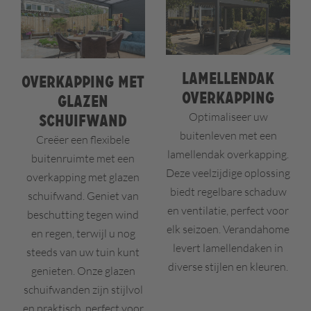
Lamellendak
Overkapping met
overkapping
glazen
Optimaliseer uw
schuifwand
buitenleven met een
Creëer een flexibele
lamellendak overkapping.
buitenruimte met een
Deze veelzijdige oplossing
overkapping met glazen
biedt regelbare schaduw
schuifwand. Geniet van
en ventilatie, perfect voor
beschutting tegen wind
elk seizoen. Verandahome
en regen, terwijl u nog
levert lamellendaken in
steeds van uw tuin kunt
diverse stijlen en kleuren.
genieten. Onze glazen
schuifwanden zijn stijlvol
en praktisch, perfect voor