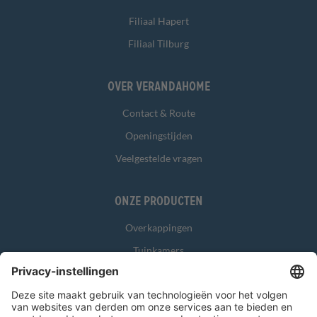
Filiaal Hapert
Filiaal Tilburg
Over Verandahome
Contact & Route
Openingstijden
Veelgestelde vragen
Onze producten
Overkappingen
Tuinkamers
Glasschuifwanden
Zonwering