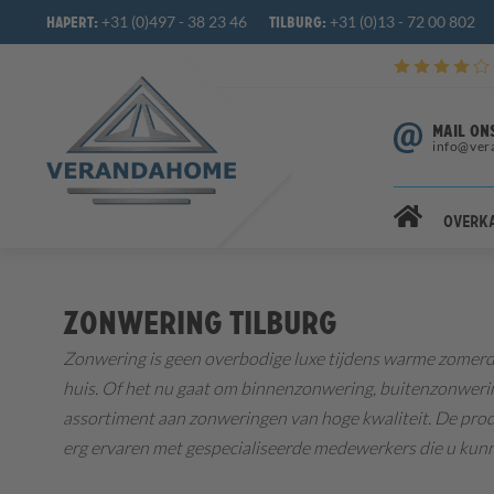
+31 (0)497 - 38 23 46
+31 (0)13 - 72 00 802
Hapert:
Tilburg:
MAIL ON
info@ver
Overk
Zonwering Tilburg
Zonwering is geen overbodige luxe tijdens warme zomer
huis. Of het nu gaat om binnenzonwering, buitenzonwering
assortiment aan zonweringen van hoge kwaliteit. De produ
erg ervaren met gespecialiseerde medewerkers die u kunne