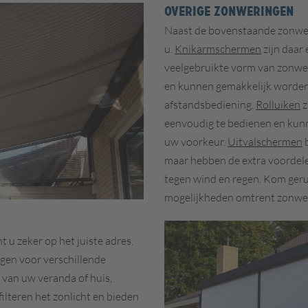
Overige zonweringen
Naast de bovenstaande zonwer
u.
Knikarmschermen
zijn daar
veelgebruikte vorm van zonweri
en kunnen gemakkelijk worden
afstandsbediening.
Rolluiken
z
eenvoudig te bedienen en kun
uw voorkeur.
Uitvalschermen
maar hebben de extra voordele
tegen wind en regen. Kom gerus
mogelijkheden omtrent zonwe
u zeker op het juiste adres.
gen voor verschillende
 van uw veranda of huis,
filteren het zonlicht en bieden