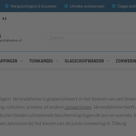
Vergunningsvrij bouwen
Unieke ontwerpen
Gegarande
8,5
S
andahome.nl
appingen
Tuinkamers
Glasschuifwanden
Zonweri
dagen.
Verandahome is gespecialiseert in het leveren van een bree
, rolluiken, screens, of andere
zonweringen
, Verandahome heeft h
cten bieden uitstekende bescherming tegen de zon en warmte. Bove
n adviseren bij het kiezen van de juiste zonwering in Tilburg.