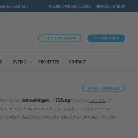
erde kwaliteit
Overkappingadviseurs
OrangeVie shop
Offerte aanvragen
Afspraak maken
ng
Overig
Projecten
Contact
Offerte aanvragen
d scala aan
zonweringen
in
Tilburg
voor uw
veranda
of
et allemaal. Bij Verandahome vindt u een uitgebreid
ndien bieden ze uitstekende stijl en privacy. Wij zijn