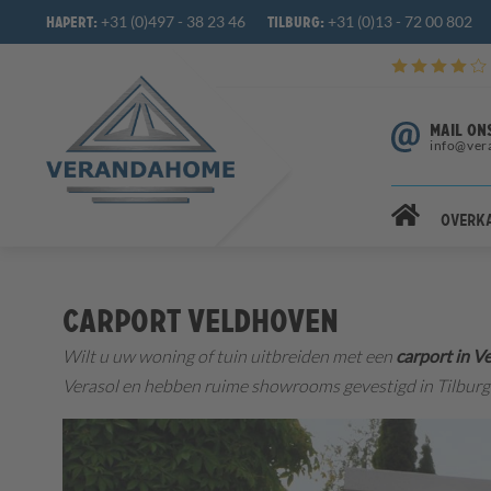
+31 (0)497 - 38 23 46
+31 (0)13 - 72 00 802
Hapert:
Tilburg:
MAIL ON
info@ver
Overk
Carport Veldhoven
Wilt u uw woning of tuin uitbreiden met een
carport in V
Verasol en hebben ruime showrooms gevestigd in Tilburg