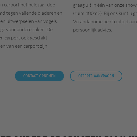
n carport het hele jaar door
graag uit in één van onze show
rmd tegen vallende bladeren en
(ruim 400m2). Bij ons kunt u gr
t en uitwerpselen van vogels.
Verandahome bent u altijd aan 
age voor andere zaken. De
persoonlijk advies.
een carport ook geschikt
en van een carport zijn
Contact opnemen
Offerte aanvragen