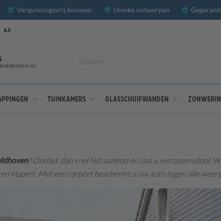
Vergunningsvrij bouwen
Unieke ontwerpen
Gegarande
8,5
S
andahome.nl
appingen
Tuinkamers
Glasschuifwanden
Zonweri
eldhoven
? Ontdek dan snel het aanbod en laat u verrassen door Ve
 en Hapert. Met een carport beschermt u uw auto tegen alle weer