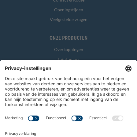
Openingstijden
Veelgestelde vragen
Onze producten
Overkappingen
Tuinkamers
Glasschuifwanden
Zonwering
Overig