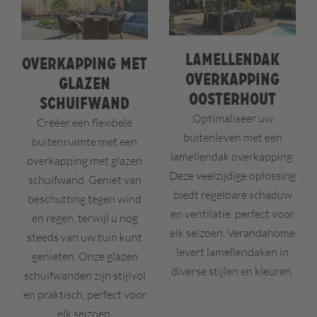
Lamellendak
Overkapping met
overkapping
glazen
Oosterhout
schuifwand
Optimaliseer uw
Creëer een flexibele
buitenleven met een
buitenruimte met een
lamellendak overkapping.
overkapping met glazen
Deze veelzijdige oplossing
schuifwand. Geniet van
biedt regelbare schaduw
beschutting tegen wind
en ventilatie, perfect voor
en regen, terwijl u nog
elk seizoen. Verandahome
steeds van uw tuin kunt
levert lamellendaken in
genieten. Onze glazen
diverse stijlen en kleuren.
schuifwanden zijn stijlvol
en praktisch, perfect voor
elk seizoen.