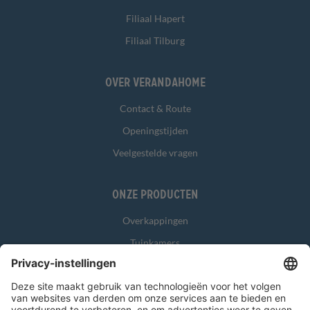
Filiaal Hapert
Filiaal Tilburg
Over Verandahome
Contact & Route
Openingstijden
Veelgestelde vragen
Onze producten
Overkappingen
Tuinkamers
Glasschuifwanden
Zonwering
Overig